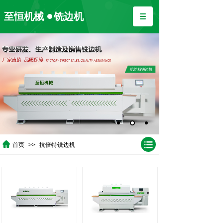
至恒机械
铣边机
首页
>>
抗倍特铣边机